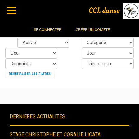
CCL danse
SE CONNECTER
CRÉER UN COMPTE
RÉINITIALISER LES FILTRES
DERNIÈRES ACTUALITÉS
STAGE CHRISTOPHE ET CORALIE LICATA