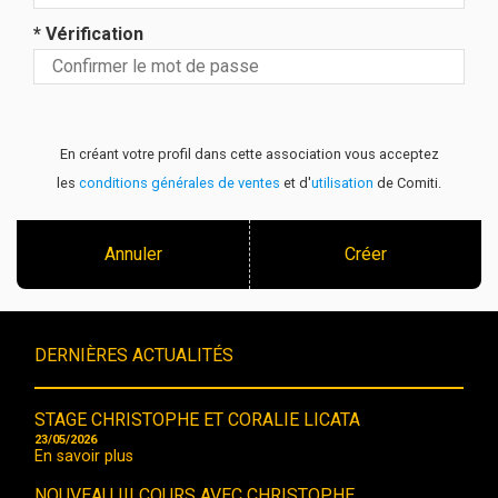
* Vérification
En créant votre profil dans cette association vous acceptez
les
conditions générales de ventes
et d'
utilisation
de Comiti.
Annuler
Créer
DERNIÈRES ACTUALITÉS
STAGE CHRISTOPHE ET CORALIE LICATA
23/05/2026
En savoir plus
NOUVEAU !!! COURS AVEC CHRISTOPHE