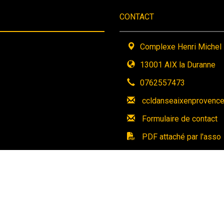
CONTACT
Complexe Henri Michel
13001 AIX la Duranne
0762557473
ccldanseaixenprovenc
Formulaire de contact
PDF attaché par l'asso