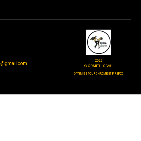
2026
e@gmail.com
© COMITI -
CGVU
OPTIMISÉ POUR CHROME ET FIREFOX